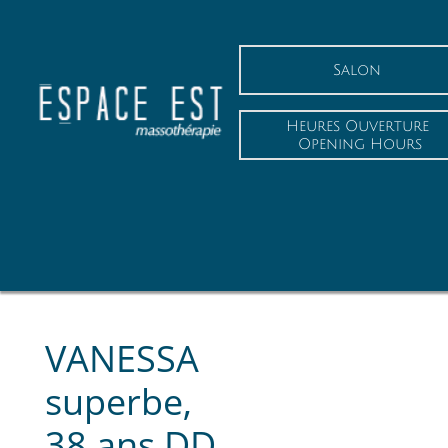
Salon
Heures Ouverture
 Opening Hours
VANESSA
superbe,
38 ans DD