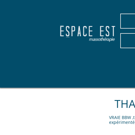
THA
VRAIE BBW ,t
expérimenté