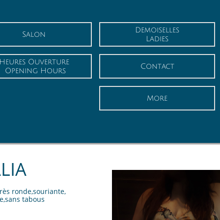
Demoiselles
Salon
Ladies
Heures Ouverture
Contact
 Opening Hours
More
LIA
rès ronde,souriante,
e,sans tabous