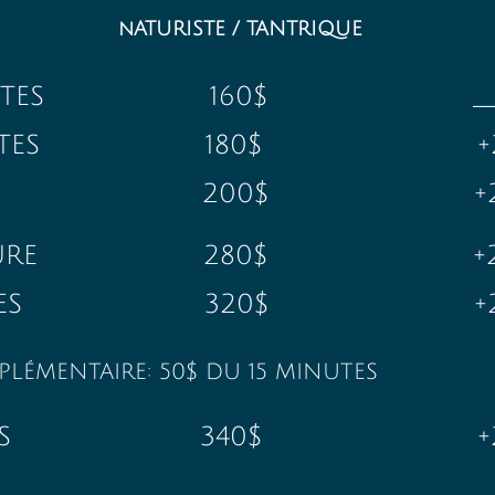
nATURISTE / TANTRIQUE
nUTES 160$ __
nUTES 180$ +2
URE 20
0$ +20
EURE 280$ +20
RES 320$ +20
PLÉMENTAIRE: 50$ DU 15 MINUTES
INS 340$ +20