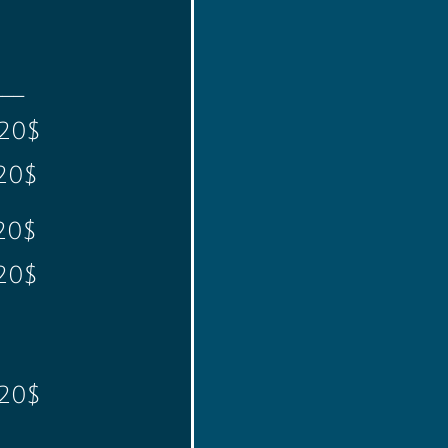
__
0$
$
$
$
$