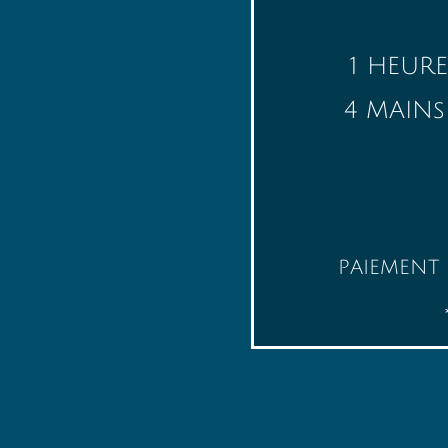
1 HEU
4 MAI
tps & tvq 
PAIEMENT EN AR