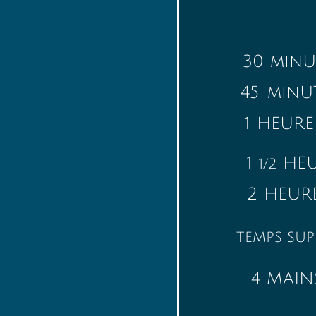
30 mi
45 mi
1 HE
​
1
H
1/2
2 HEU
TEMPS SUP
4 MA