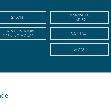
Demoiselles
Salon
Ladies
Heures Ouverture
Contact
 Opening Hours
More
nde