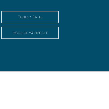
Tarifs / Rates
horaire /schedule