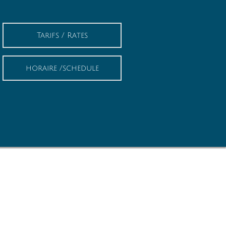
Tarifs / Rates
horaire /schedule