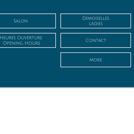
Demoiselles
Salon
Ladies
Heures Ouverture
Contact
 Opening Hours
More