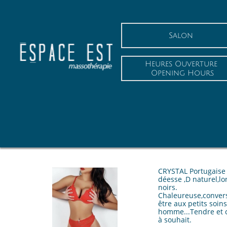
Salon
Heures Ouverture
 Opening Hours
CRYSTAL Portugaise 
déesse ,D naturel,l
noirs.
Chaleureuse,convers
être aux petits soin
homme...Tendre et
à souhait.